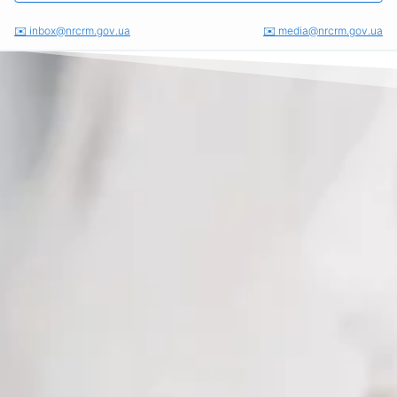
✉️
inbox@nrcrm.gov.ua
✉️
media@nrcrm.gov.ua