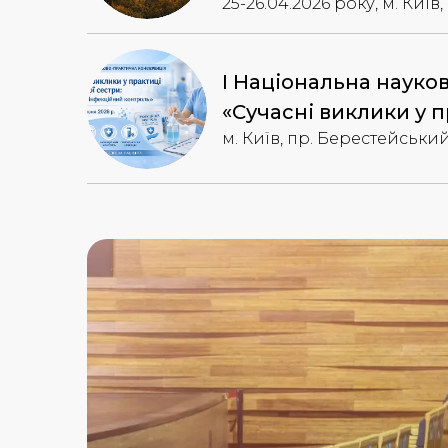
25-26.04.2026 року, м. Київ
І Національна науко
«Сучасні виклики у 
м. Київ, пр. Берестейський