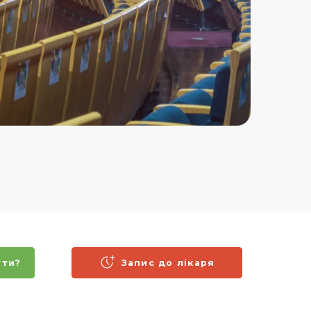
гти?
Запис до лікаря