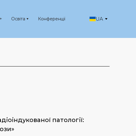
UA
+
Освіта
Конференції
іоіндукованої патології: 
рози»