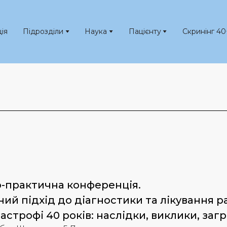
ія
Підрозділи
Наука
Пацієнту
Скринінг 40
-практична конференція. 
й підхід до діагностики та лікування рад
строфі 40 років: наслідки, виклики, заг