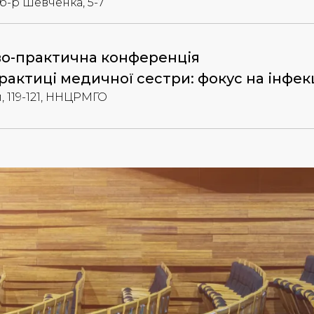
, б-р Шевченка, 5-7
во-практична конференція
практиці медичної сестри: фокус на інфе
, 119-121, ННЦРМГО