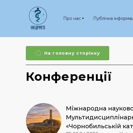
Про нас
Публічна інформац
На головну сторінку
Конференції
Міжнародна науково
Мультидисциплінарни
«Чорнобильській ката