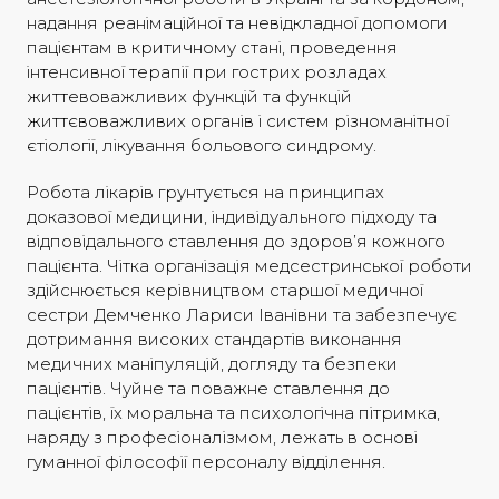
надання реанімаційної та невідкладної допомоги
пацієнтам в критичному стані, проведення
інтенсивної терапії при гострих розладах
життевоважливих функцій та функцій
життєвоважливих органів і систем різноманітної
єтіології, лікування больового синдрому.
Робота лікарів грунтується на принципах
доказової медицини, індивідуального підходу та
відповідального ставлення до здоров’я кожного
пацієнта. Чітка організація медсестринської роботи
здійснюється керівництвом старшої медичної
сестри Демченко Лариси Іванівни та забезпечує
дотримання високих стандартів виконання
медичних маніпуляцій, догляду та безпеки
пацієнтів. Чуйне та поважне ставлення до
пацієнтів, їх моральна та психологічна пітримка,
наряду з професіоналізмом, лежать в основі
гуманної філософії персоналу відділення.