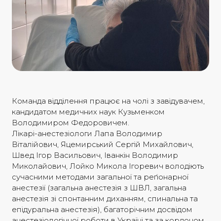
Команда відділення працює на чолі з завідувачем,
кандидатом медичних наук Кузьменком
Володимиром Федоровичем.
Лікарі-анестезіологи Лапа Володимир
Віталійович, Яцемирський Сергій Михайлович,
Швед Ігор Васильович, Іванкін Володимир
Миколайович, Лойко Микола Ігоревич володіють
сучасними методами загальної та реґіонарної
анестезії (загальна анестезія з ШВЛ, загальна
анестезія зі спонтанним диханням, спинальна та
епідуральна анестезія), багаторічним досвідом
анестезіологічної роботи в Україні та за кордоном,